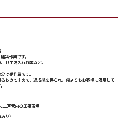
般
、建築作業です。
、Ｕ字溝入れ作業など。
部分は手作業です。
残るものですので、達成感を得られ、何よりもお客様に満足して
す。
主に二戸管内の工事現場
置あり）