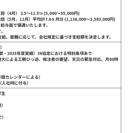
） 2.5～11.5% (5,000～55,000円)
月、12月）平均計7.6ヶ月分 (1,136,000～3,583,000円)
、給与面で優遇いたします。
す。
支給。距離に応じて、会社規定に基づき支給額を決定します。
分）
間・2025年度実績）36協定における特別条項あり
大による工期ひっ迫、発注者の要望、天災の緊急対応。月80時
年間カレンダーによる）
（入社時に付与）
厚生
問）
で）