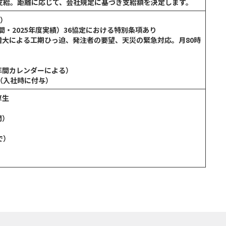
支給。距離に応じて、会社規定に基づき支給額を決定します。
分）
間・2025年度実績）36協定における特別条項あり
大による工期ひっ迫、発注者の要望、天災の緊急対応。月80時
年間カレンダーによる）
（入社時に付与）
厚生
問）
で）