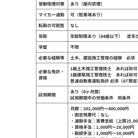
受動喫煙対策
あり（屋内禁煙）
マイカー通勤
可（駐車場あり）
転勤の可能性
なし
年齢
年齢制限あり（64歳以下） 定年
学歴
不問
必要な経験等
土木、建設施工管理の経験 必須
1級土木施工管理技士 あれば尚可
必要な免許・
1級建築施工管理技士 あれば尚可
資格
普通自動車運転免許 必須（AT限
あり（6ヶ月間）
試用期間
試用期間中の労働条件 同条件
月額：202,000円～400,000円
・固定残業代：なし
・通勤手当：実費支給（上限25,00
・資格手当：1,000円～20,000円
・勤続手当：1,000円～30,000円