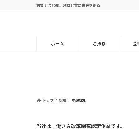
コ
ナ
創業明治20年、地域と共に未来を創る
ン
ビ
テ
ゲ
ン
ー
ツ
シ
へ
ョ
ホーム
ご挨拶
会
ス
ン
キ
に
ッ
移
プ
動
トップ
採用
中途採用
当社は、働き方改革関連認定企業です。