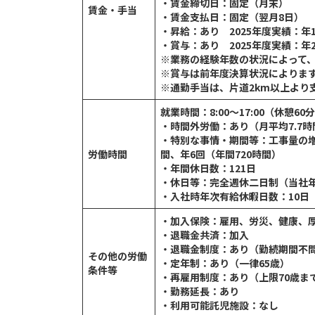
・賃金締切日：固定（月末）
賃金・手当
・賃金支払日：固定（翌月8日）
・昇給：あり 2025年度実績：年1回（4月
・賞与：あり 2025年度実績：年2回（5
※業務の経験年数の状況によって
※賞与は前年度決算状況によりま
※通勤手当は、片道2km以上より
就業時間：8:00～17:00（休憩60
・時間外労働：あり（月平均7.7時
・特別な事情・期間等：工事量の増
労働時間
間、年6回（年間720時間）
・年間休日数：121日
・休日等：完全週休二日制（当社
・入社時年次有給休暇日数：10日
・加入保険：雇用、労災、健康、
・退職金共済：加入
・退職金制度：あり（勤続期間不
その他の労働
・定年制：あり（一律65歳）
条件等
・再雇用制度：あり（上限70歳ま
・勤務延長：あり
・利用可能託児施設：なし