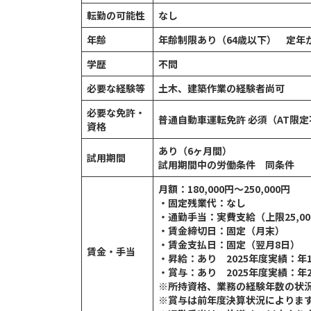
転勤の可能性
なし
年齢
年齢制限あり（64歳以下） 定年
学歴
不問
必要な経験等
土木、建築作業の経験者尚可
必要な免許・
普通自動車運転免許 必須（AT限
資格
あり（6ヶ月間）
試用期間
試用期間中の労働条件 同条件
月額：180,000円～250,000円
・固定残業代：なし
・通勤手当：実費支給（上限25,00
・賃金締切日：固定（月末）
・賃金支払日：固定（翌月8日）
賃金・手当
・昇給：あり 2025年度実績：年1回（
・賞与：あり 2025年度実績：年2回（
※所持資格、業務の経験年数の状
※賞与は前年度決算状況によりま