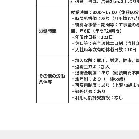
※通勤手当は、片道2km以上より
就業時間：8:00～17:00（休憩60
・時間外労働：あり（月平均7.7時
・特別な事情・期間等：工事量の増
労働時間
間、年6回（年間720時間）
・年間休日数：121日
・休日等：完全週休二日制（当社
・入社時年次有給休暇日数：10日
・加入保険：雇用、労災、健康、
・退職金共済：加入
・退職金制度：あり（勤続期間不
その他の労働
・定年制：あり（一律65歳）
条件等
・再雇用制度：あり（上限70歳ま
・勤務延長：あり
・利用可能託児施設：なし