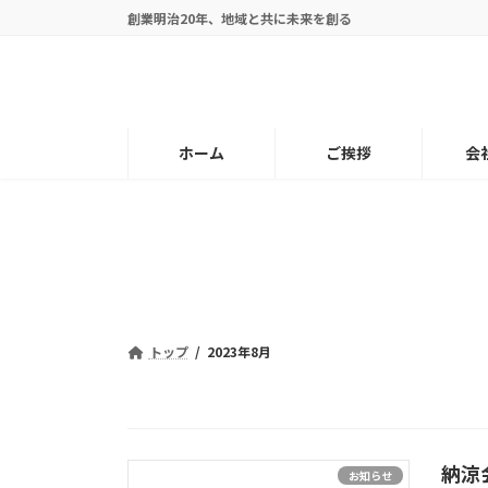
コ
ナ
創業明治20年、地域と共に未来を創る
ン
ビ
テ
ゲ
ン
ー
ツ
シ
へ
ョ
ホーム
ご挨拶
会
ス
ン
キ
に
ッ
移
プ
動
トップ
2023年8月
納涼
お知らせ